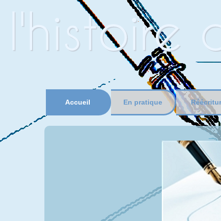
Accueil
En pratique
Réécritu